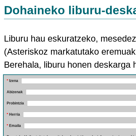
Dohaineko liburu-desk
Liburu hau eskuratzeko, mesedez,
(Asteriskoz markatutako eremuak 
Berehala, liburu honen deskarga 
*
Izena
Abizenak
Probintzia
*
Herria
*
Emaila