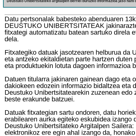
Deustuko Unibertsitateko argitalpen berriei buruzko informazioa jaso nahi d
Datu pertsonalak babesteko abenduaren 13k
DEUSTUKO UNIBERTSITATEAK jakinarazten d
fitxategi automatizatu batean sartuko direla 
dela.
Fitxategiko datuak jasotzearen helburua da Un
eta antzeko ekitaldietan parte hartzen duten
eta produktuekin lotuta dagoen informazioa b
Datuen titularra jakinaren gainean dago eta 
dakiokeen edozein informazio bidaltzea eta d
Deustuko Unibertsitatearekin zuzenean edo z
beste erakunde batzuei.
Datuak fitxategian sartu ondoren, datu horie
erabilearen aurka egiteko eskubidea izango d
Deustuko Unibertsitateko Argitalpen Sailera: 
elektronikoz ere egin ahal izango da, honako