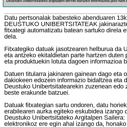
Deustuko Unibertsitateko argitalpen berriei buruzko informazioa jaso nahi d
Datu pertsonalak babesteko abenduaren 13k
DEUSTUKO UNIBERTSITATEAK jakinarazten d
fitxategi automatizatu batean sartuko direla 
dela.
Fitxategiko datuak jasotzearen helburua da Un
eta antzeko ekitaldietan parte hartzen duten
eta produktuekin lotuta dagoen informazioa b
Datuen titularra jakinaren gainean dago eta 
dakiokeen edozein informazio bidaltzea eta d
Deustuko Unibertsitatearekin zuzenean edo z
beste erakunde batzuei.
Datuak fitxategian sartu ondoren, datu horie
erabilearen aurka egiteko eskubidea izango d
Deustuko Unibertsitateko Argitalpen Sailera: 
elektronikoz ere egin ahal izango da, honako