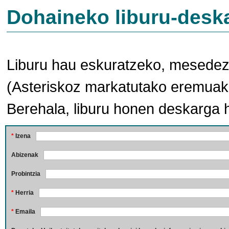
Dohaineko liburu-desk
Liburu hau eskuratzeko, mesedez,
(Asteriskoz markatutako eremuak 
Berehala, liburu honen deskarga 
*
Izena
Abizenak
Probintzia
*
Herria
*
Emaila