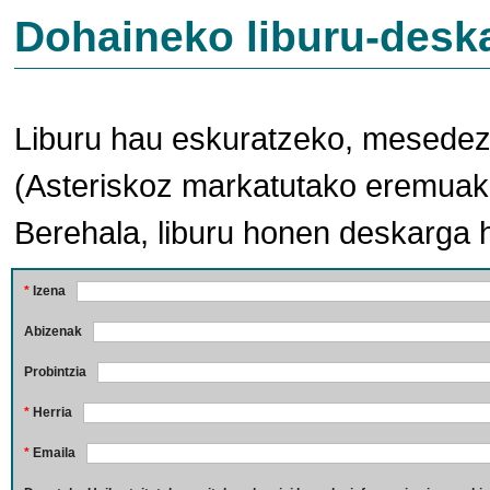
Dohaineko liburu-desk
Liburu hau eskuratzeko, mesedez,
(Asteriskoz markatutako eremuak 
Berehala, liburu honen deskarga 
*
Izena
Abizenak
Probintzia
*
Herria
*
Emaila