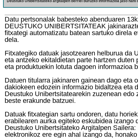
Deustuko Unibertsitateko argitalpen berriei buruzko informazioa jaso nahi d
Datu pertsonalak babesteko abenduaren 13k
DEUSTUKO UNIBERTSITATEAK jakinarazten d
fitxategi automatizatu batean sartuko direla 
dela.
Fitxategiko datuak jasotzearen helburua da Un
eta antzeko ekitaldietan parte hartzen duten
eta produktuekin lotuta dagoen informazioa b
Datuen titularra jakinaren gainean dago eta 
dakiokeen edozein informazio bidaltzea eta d
Deustuko Unibertsitatearekin zuzenean edo z
beste erakunde batzuei.
Datuak fitxategian sartu ondoren, datu horie
erabilearen aurka egiteko eskubidea izango d
Deustuko Unibertsitateko Argitalpen Sailera: 
elektronikoz ere egin ahal izango da, honako