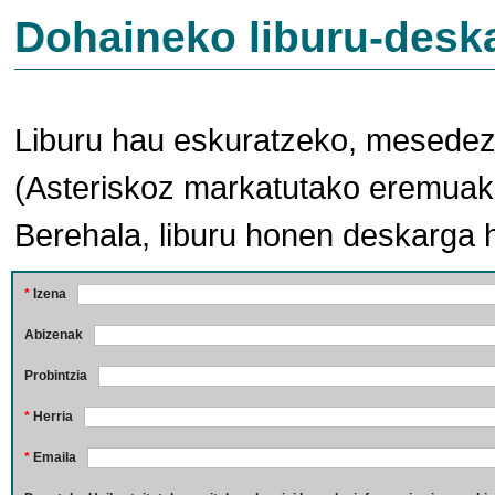
Dohaineko liburu-desk
Liburu hau eskuratzeko, mesedez,
(Asteriskoz markatutako eremuak 
Berehala, liburu honen deskarga 
*
Izena
Abizenak
Probintzia
*
Herria
*
Emaila