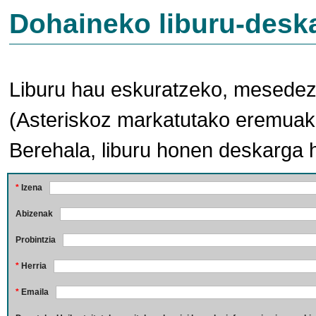
Dohaineko liburu-desk
Liburu hau eskuratzeko, mesedez,
(Asteriskoz markatutako eremuak 
Berehala, liburu honen deskarga 
*
Izena
Abizenak
Probintzia
*
Herria
*
Emaila