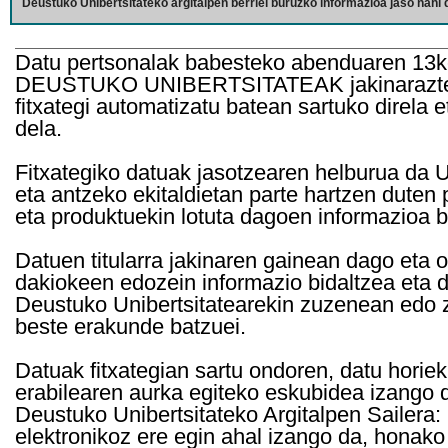
Deustuko Unibertsitateko argitalpen berriei buruzko informazioa jaso nahi d
Datu pertsonalak babesteko abenduaren 13k
DEUSTUKO UNIBERTSITATEAK jakinarazten d
fitxategi automatizatu batean sartuko direla 
dela.
Fitxategiko datuak jasotzearen helburua da Un
eta antzeko ekitaldietan parte hartzen duten
eta produktuekin lotuta dagoen informazioa b
Datuen titularra jakinaren gainean dago eta 
dakiokeen edozein informazio bidaltzea eta d
Deustuko Unibertsitatearekin zuzenean edo z
beste erakunde batzuei.
Datuak fitxategian sartu ondoren, datu horie
erabilearen aurka egiteko eskubidea izango d
Deustuko Unibertsitateko Argitalpen Sailera: 
elektronikoz ere egin ahal izango da, honako