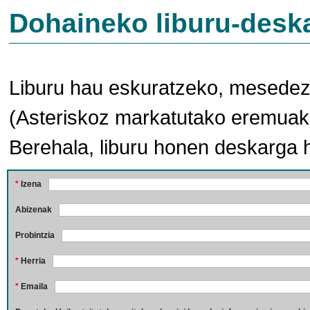
Dohaineko liburu-desk
Liburu hau eskuratzeko, mesedez,
(Asteriskoz markatutako eremuak 
Berehala, liburu honen deskarga 
*
Izena
Abizenak
Probintzia
*
Herria
*
Emaila