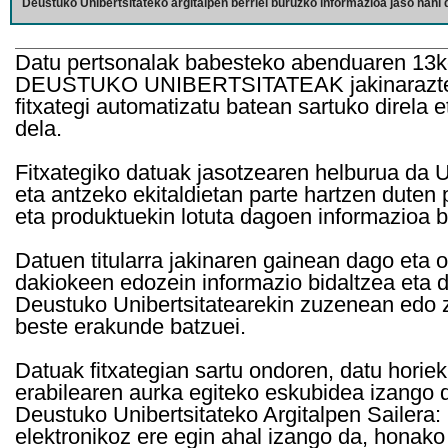
Deustuko Unibertsitateko argitalpen berriei buruzko informazioa jaso nahi d
Datu pertsonalak babesteko abenduaren 13k
DEUSTUKO UNIBERTSITATEAK jakinarazten d
fitxategi automatizatu batean sartuko direla 
dela.
Fitxategiko datuak jasotzearen helburua da Un
eta antzeko ekitaldietan parte hartzen duten
eta produktuekin lotuta dagoen informazioa b
Datuen titularra jakinaren gainean dago eta 
dakiokeen edozein informazio bidaltzea eta d
Deustuko Unibertsitatearekin zuzenean edo z
beste erakunde batzuei.
Datuak fitxategian sartu ondoren, datu horie
erabilearen aurka egiteko eskubidea izango d
Deustuko Unibertsitateko Argitalpen Sailera: 
elektronikoz ere egin ahal izango da, honako