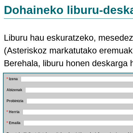
Dohaineko liburu-desk
Liburu hau eskuratzeko, mesedez,
(Asteriskoz markatutako eremuak 
Berehala, liburu honen deskarga 
*
Izena
Abizenak
Probintzia
*
Herria
*
Emaila