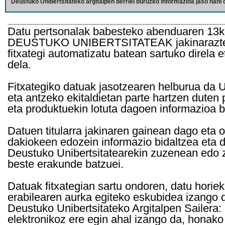
Deustuko Unibertsitateko argitalpen berriei buruzko informazioa jaso nahi d
Datu pertsonalak babesteko abenduaren 13k
DEUSTUKO UNIBERTSITATEAK jakinarazten d
fitxategi automatizatu batean sartuko direla 
dela.
Fitxategiko datuak jasotzearen helburua da Un
eta antzeko ekitaldietan parte hartzen duten
eta produktuekin lotuta dagoen informazioa b
Datuen titularra jakinaren gainean dago eta 
dakiokeen edozein informazio bidaltzea eta d
Deustuko Unibertsitatearekin zuzenean edo z
beste erakunde batzuei.
Datuak fitxategian sartu ondoren, datu horie
erabilearen aurka egiteko eskubidea izango d
Deustuko Unibertsitateko Argitalpen Sailera: 
elektronikoz ere egin ahal izango da, honako