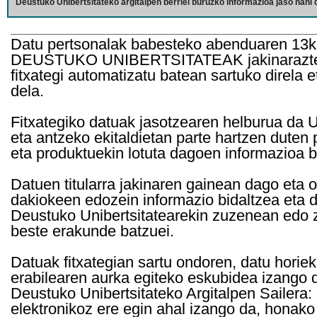
Deustuko Unibertsitateko argitalpen berriei buruzko informazioa jaso nahi d
Datu pertsonalak babesteko abenduaren 13k
DEUSTUKO UNIBERTSITATEAK jakinarazten d
fitxategi automatizatu batean sartuko direla 
dela.
Fitxategiko datuak jasotzearen helburua da Un
eta antzeko ekitaldietan parte hartzen duten
eta produktuekin lotuta dagoen informazioa b
Datuen titularra jakinaren gainean dago eta 
dakiokeen edozein informazio bidaltzea eta d
Deustuko Unibertsitatearekin zuzenean edo z
beste erakunde batzuei.
Datuak fitxategian sartu ondoren, datu horie
erabilearen aurka egiteko eskubidea izango d
Deustuko Unibertsitateko Argitalpen Sailera: 
elektronikoz ere egin ahal izango da, honako