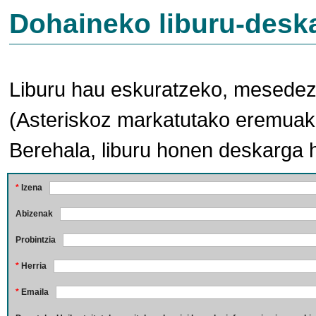
Dohaineko liburu-desk
Liburu hau eskuratzeko, mesedez,
(Asteriskoz markatutako eremuak 
Berehala, liburu honen deskarga 
*
Izena
Abizenak
Probintzia
*
Herria
*
Emaila