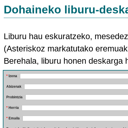
Dohaineko liburu-desk
Liburu hau eskuratzeko, mesedez,
(Asteriskoz markatutako eremuak 
Berehala, liburu honen deskarga 
*
Izena
Abizenak
Probintzia
*
Herria
*
Emaila