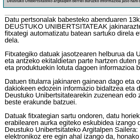
Deustuko Unibertsitateko argitalpen berriei buruzko informazioa jaso nahi d
Datu pertsonalak babesteko abenduaren 13k
DEUSTUKO UNIBERTSITATEAK jakinarazten d
fitxategi automatizatu batean sartuko direla 
dela.
Fitxategiko datuak jasotzearen helburua da Un
eta antzeko ekitaldietan parte hartzen duten
eta produktuekin lotuta dagoen informazioa b
Datuen titularra jakinaren gainean dago eta 
dakiokeen edozein informazio bidaltzea eta d
Deustuko Unibertsitatearekin zuzenean edo z
beste erakunde batzuei.
Datuak fitxategian sartu ondoren, datu horie
erabilearen aurka egiteko eskubidea izango d
Deustuko Unibertsitateko Argitalpen Sailera: 
elektronikoz ere egin ahal izango da, honako