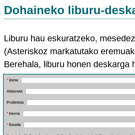
Dohaineko liburu-desk
Liburu hau eskuratzeko, mesedez,
(Asteriskoz markatutako eremuak 
Berehala, liburu honen deskarga 
*
Izena
Abizenak
Probintzia
*
Herria
*
Emaila