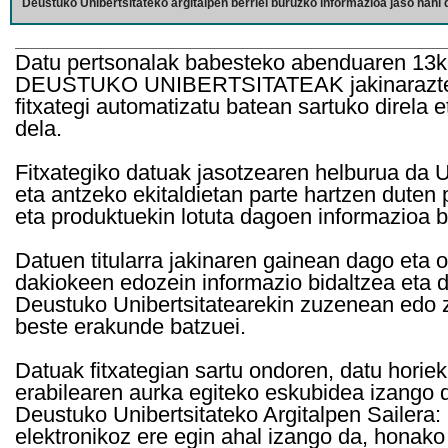
Deustuko Unibertsitateko argitalpen berriei buruzko informazioa jaso nahi d
Datu pertsonalak babesteko abenduaren 13k
DEUSTUKO UNIBERTSITATEAK jakinarazten d
fitxategi automatizatu batean sartuko direla 
dela.
Fitxategiko datuak jasotzearen helburua da Un
eta antzeko ekitaldietan parte hartzen duten
eta produktuekin lotuta dagoen informazioa b
Datuen titularra jakinaren gainean dago eta 
dakiokeen edozein informazio bidaltzea eta d
Deustuko Unibertsitatearekin zuzenean edo z
beste erakunde batzuei.
Datuak fitxategian sartu ondoren, datu horie
erabilearen aurka egiteko eskubidea izango d
Deustuko Unibertsitateko Argitalpen Sailera: 
elektronikoz ere egin ahal izango da, honako