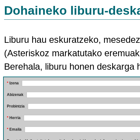
Dohaineko liburu-desk
Liburu hau eskuratzeko, mesedez,
(Asteriskoz markatutako eremuak 
Berehala, liburu honen deskarga 
*
Izena
Abizenak
Probintzia
*
Herria
*
Emaila