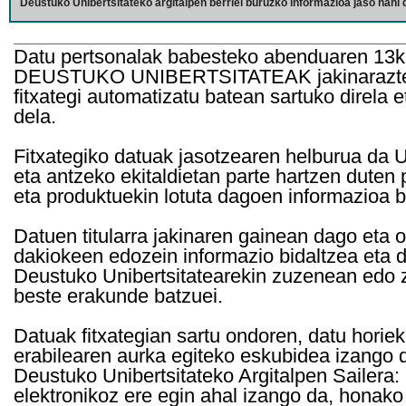
Deustuko Unibertsitateko argitalpen berriei buruzko informazioa jaso nahi d
Datu pertsonalak babesteko abenduaren 13k
DEUSTUKO UNIBERTSITATEAK jakinarazten d
fitxategi automatizatu batean sartuko direla 
dela.
Fitxategiko datuak jasotzearen helburua da Un
eta antzeko ekitaldietan parte hartzen duten
eta produktuekin lotuta dagoen informazioa b
Datuen titularra jakinaren gainean dago eta 
dakiokeen edozein informazio bidaltzea eta d
Deustuko Unibertsitatearekin zuzenean edo z
beste erakunde batzuei.
Datuak fitxategian sartu ondoren, datu horie
erabilearen aurka egiteko eskubidea izango d
Deustuko Unibertsitateko Argitalpen Sailera: 
elektronikoz ere egin ahal izango da, honako