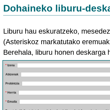
Dohaineko liburu-desk
Liburu hau eskuratzeko, mesedez,
(Asteriskoz markatutako eremuak 
Berehala, liburu honen deskarga 
*
Izena
Abizenak
Probintzia
*
Herria
*
Emaila