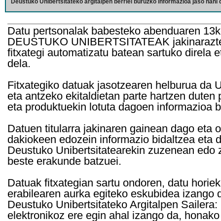
Deustuko Unibertsitateko argitalpen berriei buruzko informazioa jaso nahi d
Datu pertsonalak babesteko abenduaren 13k
DEUSTUKO UNIBERTSITATEAK jakinarazten d
fitxategi automatizatu batean sartuko direla 
dela.
Fitxategiko datuak jasotzearen helburua da Un
eta antzeko ekitaldietan parte hartzen duten
eta produktuekin lotuta dagoen informazioa b
Datuen titularra jakinaren gainean dago eta 
dakiokeen edozein informazio bidaltzea eta d
Deustuko Unibertsitatearekin zuzenean edo z
beste erakunde batzuei.
Datuak fitxategian sartu ondoren, datu horie
erabilearen aurka egiteko eskubidea izango d
Deustuko Unibertsitateko Argitalpen Sailera: 
elektronikoz ere egin ahal izango da, honako