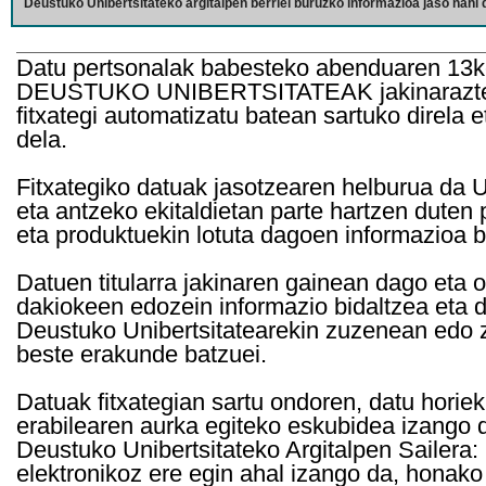
Deustuko Unibertsitateko argitalpen berriei buruzko informazioa jaso nahi d
Datu pertsonalak babesteko abenduaren 13k
DEUSTUKO UNIBERTSITATEAK jakinarazten d
fitxategi automatizatu batean sartuko direla 
dela.
Fitxategiko datuak jasotzearen helburua da Un
eta antzeko ekitaldietan parte hartzen duten
eta produktuekin lotuta dagoen informazioa b
Datuen titularra jakinaren gainean dago eta 
dakiokeen edozein informazio bidaltzea eta d
Deustuko Unibertsitatearekin zuzenean edo z
beste erakunde batzuei.
Datuak fitxategian sartu ondoren, datu horie
erabilearen aurka egiteko eskubidea izango d
Deustuko Unibertsitateko Argitalpen Sailera: 
elektronikoz ere egin ahal izango da, honako