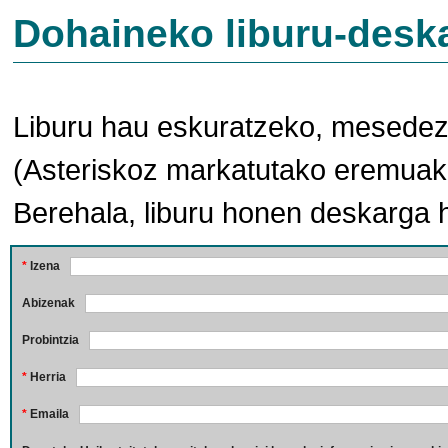
Dohaineko liburu-desk
Liburu hau eskuratzeko, mesedez,
(Asteriskoz markatutako eremuak 
Berehala, liburu honen deskarga 
*
Izena
Abizenak
Probintzia
*
Herria
*
Emaila