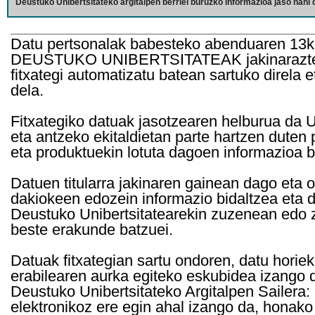
Deustuko Unibertsitateko argitalpen berriei buruzko informazioa jaso nahi d
Datu pertsonalak babesteko abenduaren 13k
DEUSTUKO UNIBERTSITATEAK jakinarazten d
fitxategi automatizatu batean sartuko direla 
dela.
Fitxategiko datuak jasotzearen helburua da Un
eta antzeko ekitaldietan parte hartzen duten
eta produktuekin lotuta dagoen informazioa b
Datuen titularra jakinaren gainean dago eta 
dakiokeen edozein informazio bidaltzea eta d
Deustuko Unibertsitatearekin zuzenean edo z
beste erakunde batzuei.
Datuak fitxategian sartu ondoren, datu horie
erabilearen aurka egiteko eskubidea izango d
Deustuko Unibertsitateko Argitalpen Sailera: 
elektronikoz ere egin ahal izango da, honako