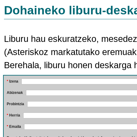
Dohaineko liburu-desk
Liburu hau eskuratzeko, mesedez,
(Asteriskoz markatutako eremuak 
Berehala, liburu honen deskarga 
*
Izena
Abizenak
Probintzia
*
Herria
*
Emaila