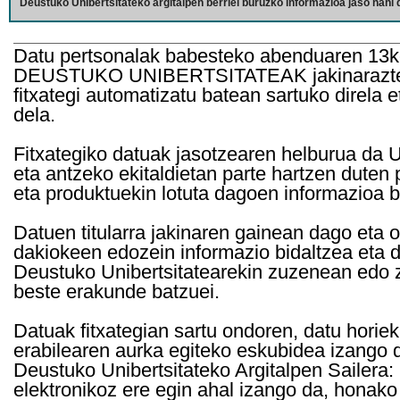
Deustuko Unibertsitateko argitalpen berriei buruzko informazioa jaso nahi d
Datu pertsonalak babesteko abenduaren 13k
DEUSTUKO UNIBERTSITATEAK jakinarazten d
fitxategi automatizatu batean sartuko direla 
dela.
Fitxategiko datuak jasotzearen helburua da Un
eta antzeko ekitaldietan parte hartzen duten
eta produktuekin lotuta dagoen informazioa b
Datuen titularra jakinaren gainean dago eta 
dakiokeen edozein informazio bidaltzea eta d
Deustuko Unibertsitatearekin zuzenean edo z
beste erakunde batzuei.
Datuak fitxategian sartu ondoren, datu horie
erabilearen aurka egiteko eskubidea izango d
Deustuko Unibertsitateko Argitalpen Sailera: 
elektronikoz ere egin ahal izango da, honako