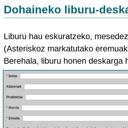
Dohaineko liburu-desk
Liburu hau eskuratzeko, mesedez,
(Asteriskoz markatutako eremuak 
Berehala, liburu honen deskarga 
*
Izena
Abizenak
Probintzia
*
Herria
*
Emaila