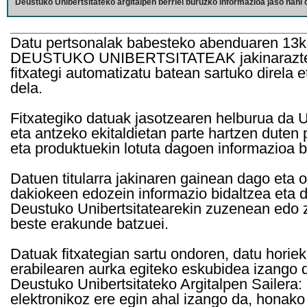
Deustuko Unibertsitateko argitalpen berriei buruzko informazioa jaso nahi d
Datu pertsonalak babesteko abenduaren 13k
DEUSTUKO UNIBERTSITATEAK jakinarazten d
fitxategi automatizatu batean sartuko direla 
dela.
Fitxategiko datuak jasotzearen helburua da Un
eta antzeko ekitaldietan parte hartzen duten
eta produktuekin lotuta dagoen informazioa b
Datuen titularra jakinaren gainean dago eta 
dakiokeen edozein informazio bidaltzea eta d
Deustuko Unibertsitatearekin zuzenean edo z
beste erakunde batzuei.
Datuak fitxategian sartu ondoren, datu horie
erabilearen aurka egiteko eskubidea izango d
Deustuko Unibertsitateko Argitalpen Sailera: 
elektronikoz ere egin ahal izango da, honako