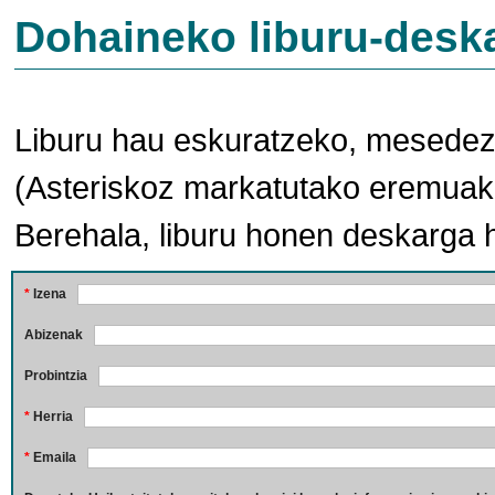
Dohaineko liburu-desk
Liburu hau eskuratzeko, mesedez,
(Asteriskoz markatutako eremuak 
Berehala, liburu honen deskarga 
*
Izena
Abizenak
Probintzia
*
Herria
*
Emaila