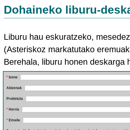
Dohaineko liburu-desk
Liburu hau eskuratzeko, mesedez,
(Asteriskoz markatutako eremuak 
Berehala, liburu honen deskarga 
*
Izena
Abizenak
Probintzia
*
Herria
*
Emaila