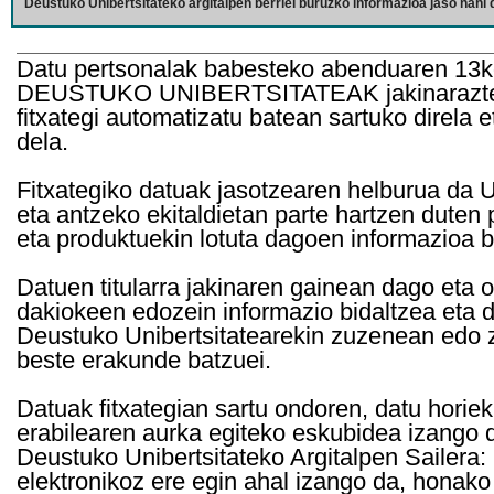
Deustuko Unibertsitateko argitalpen berriei buruzko informazioa jaso nahi d
Datu pertsonalak babesteko abenduaren 13k
DEUSTUKO UNIBERTSITATEAK jakinarazten d
fitxategi automatizatu batean sartuko direla 
dela.
Fitxategiko datuak jasotzearen helburua da Un
eta antzeko ekitaldietan parte hartzen duten
eta produktuekin lotuta dagoen informazioa b
Datuen titularra jakinaren gainean dago eta 
dakiokeen edozein informazio bidaltzea eta d
Deustuko Unibertsitatearekin zuzenean edo z
beste erakunde batzuei.
Datuak fitxategian sartu ondoren, datu horie
erabilearen aurka egiteko eskubidea izango d
Deustuko Unibertsitateko Argitalpen Sailera: 
elektronikoz ere egin ahal izango da, honako