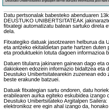
Deustuko Unibertsitateko argitalpen berriei buruzko informazioa jaso nahi d
Datu pertsonalak babesteko abenduaren 13k
DEUSTUKO UNIBERTSITATEAK jakinarazten d
fitxategi automatizatu batean sartuko direla 
dela.
Fitxategiko datuak jasotzearen helburua da Un
eta antzeko ekitaldietan parte hartzen duten
eta produktuekin lotuta dagoen informazioa b
Datuen titularra jakinaren gainean dago eta 
dakiokeen edozein informazio bidaltzea eta d
Deustuko Unibertsitatearekin zuzenean edo z
beste erakunde batzuei.
Datuak fitxategian sartu ondoren, datu horie
erabilearen aurka egiteko eskubidea izango d
Deustuko Unibertsitateko Argitalpen Sailera: 
elektronikoz ere egin ahal izango da, honako