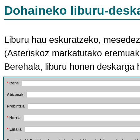
Dohaineko liburu-desk
Liburu hau eskuratzeko, mesedez,
(Asteriskoz markatutako eremuak 
Berehala, liburu honen deskarga 
*
Izena
Abizenak
Probintzia
*
Herria
*
Emaila