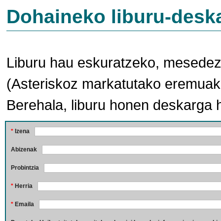
Dohaineko liburu-desk
Liburu hau eskuratzeko, mesedez,
(Asteriskoz markatutako eremuak 
Berehala, liburu honen deskarga 
*
Izena
Abizenak
Probintzia
*
Herria
*
Emaila