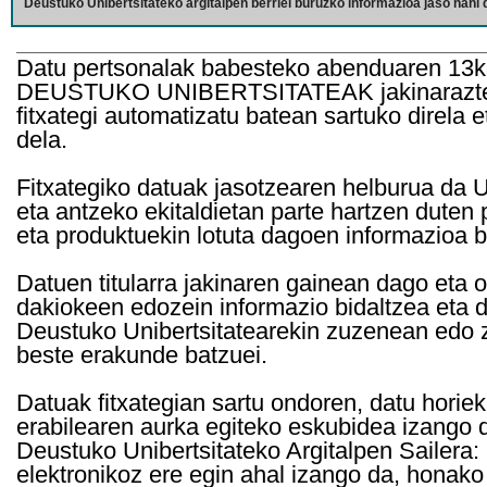
Deustuko Unibertsitateko argitalpen berriei buruzko informazioa jaso nahi d
Datu pertsonalak babesteko abenduaren 13k
DEUSTUKO UNIBERTSITATEAK jakinarazten d
fitxategi automatizatu batean sartuko direla 
dela.
Fitxategiko datuak jasotzearen helburua da Un
eta antzeko ekitaldietan parte hartzen duten
eta produktuekin lotuta dagoen informazioa b
Datuen titularra jakinaren gainean dago eta 
dakiokeen edozein informazio bidaltzea eta d
Deustuko Unibertsitatearekin zuzenean edo z
beste erakunde batzuei.
Datuak fitxategian sartu ondoren, datu horie
erabilearen aurka egiteko eskubidea izango d
Deustuko Unibertsitateko Argitalpen Sailera: 
elektronikoz ere egin ahal izango da, honako