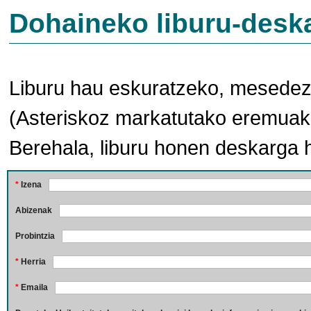
Dohaineko liburu-desk
Liburu hau eskuratzeko, mesedez,
(Asteriskoz markatutako eremuak 
Berehala, liburu honen deskarga 
*
Izena
Abizenak
Probintzia
*
Herria
*
Emaila