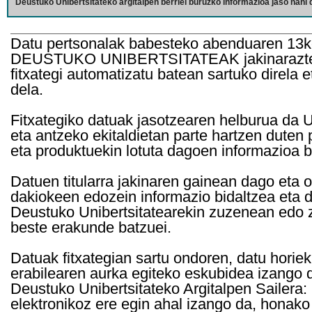
Deustuko Unibertsitateko argitalpen berriei buruzko informazioa jaso nahi d
Datu pertsonalak babesteko abenduaren 13k
DEUSTUKO UNIBERTSITATEAK jakinarazten d
fitxategi automatizatu batean sartuko direla 
dela.
Fitxategiko datuak jasotzearen helburua da Un
eta antzeko ekitaldietan parte hartzen duten
eta produktuekin lotuta dagoen informazioa b
Datuen titularra jakinaren gainean dago eta 
dakiokeen edozein informazio bidaltzea eta d
Deustuko Unibertsitatearekin zuzenean edo z
beste erakunde batzuei.
Datuak fitxategian sartu ondoren, datu horie
erabilearen aurka egiteko eskubidea izango d
Deustuko Unibertsitateko Argitalpen Sailera: 
elektronikoz ere egin ahal izango da, honako