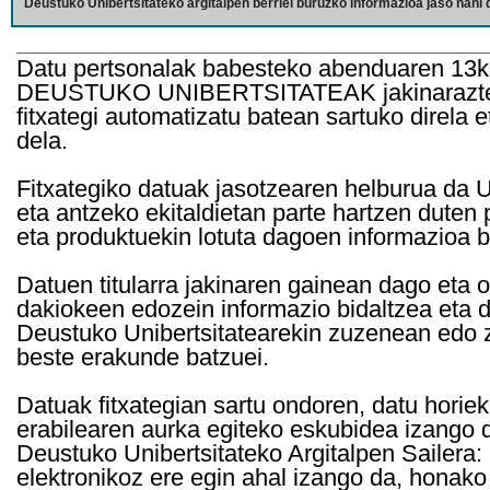
Deustuko Unibertsitateko argitalpen berriei buruzko informazioa jaso nahi d
Datu pertsonalak babesteko abenduaren 13k
DEUSTUKO UNIBERTSITATEAK jakinarazten d
fitxategi automatizatu batean sartuko direla 
dela.
Fitxategiko datuak jasotzearen helburua da Un
eta antzeko ekitaldietan parte hartzen duten
eta produktuekin lotuta dagoen informazioa b
Datuen titularra jakinaren gainean dago eta 
dakiokeen edozein informazio bidaltzea eta d
Deustuko Unibertsitatearekin zuzenean edo z
beste erakunde batzuei.
Datuak fitxategian sartu ondoren, datu horie
erabilearen aurka egiteko eskubidea izango d
Deustuko Unibertsitateko Argitalpen Sailera: 
elektronikoz ere egin ahal izango da, honako