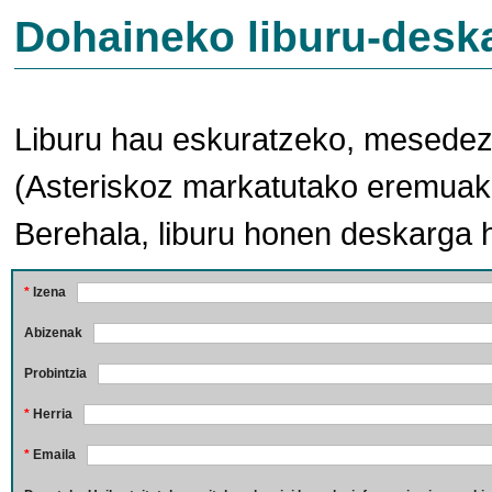
Dohaineko liburu-desk
Liburu hau eskuratzeko, mesedez,
(Asteriskoz markatutako eremuak 
Berehala, liburu honen deskarga 
*
Izena
Abizenak
Probintzia
*
Herria
*
Emaila