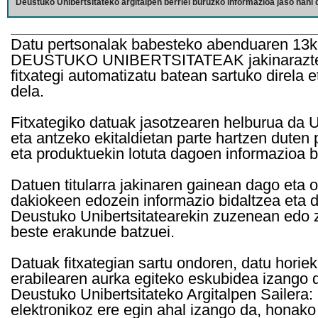
Deustuko Unibertsitateko argitalpen berriei buruzko informazioa jaso nahi d
Datu pertsonalak babesteko abenduaren 13k
DEUSTUKO UNIBERTSITATEAK jakinarazten d
fitxategi automatizatu batean sartuko direla 
dela.
Fitxategiko datuak jasotzearen helburua da Un
eta antzeko ekitaldietan parte hartzen duten
eta produktuekin lotuta dagoen informazioa b
Datuen titularra jakinaren gainean dago eta 
dakiokeen edozein informazio bidaltzea eta d
Deustuko Unibertsitatearekin zuzenean edo z
beste erakunde batzuei.
Datuak fitxategian sartu ondoren, datu horie
erabilearen aurka egiteko eskubidea izango d
Deustuko Unibertsitateko Argitalpen Sailera: 
elektronikoz ere egin ahal izango da, honako