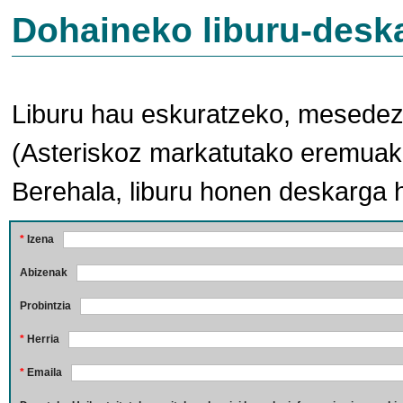
Dohaineko liburu-desk
Liburu hau eskuratzeko, mesedez,
(Asteriskoz markatutako eremuak 
Berehala, liburu honen deskarga 
*
Izena
Abizenak
Probintzia
*
Herria
*
Emaila