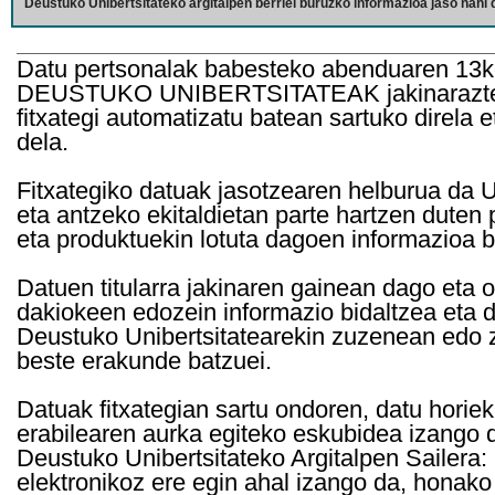
Deustuko Unibertsitateko argitalpen berriei buruzko informazioa jaso nahi d
Datu pertsonalak babesteko abenduaren 13k
DEUSTUKO UNIBERTSITATEAK jakinarazten d
fitxategi automatizatu batean sartuko direla 
dela.
Fitxategiko datuak jasotzearen helburua da Un
eta antzeko ekitaldietan parte hartzen duten
eta produktuekin lotuta dagoen informazioa b
Datuen titularra jakinaren gainean dago eta 
dakiokeen edozein informazio bidaltzea eta d
Deustuko Unibertsitatearekin zuzenean edo z
beste erakunde batzuei.
Datuak fitxategian sartu ondoren, datu horie
erabilearen aurka egiteko eskubidea izango d
Deustuko Unibertsitateko Argitalpen Sailera: 
elektronikoz ere egin ahal izango da, honako