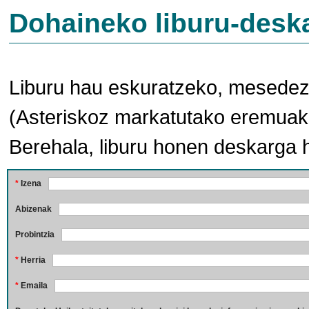
Dohaineko liburu-desk
Liburu hau eskuratzeko, mesedez,
(Asteriskoz markatutako eremuak 
Berehala, liburu honen deskarga 
*
Izena
Abizenak
Probintzia
*
Herria
*
Emaila