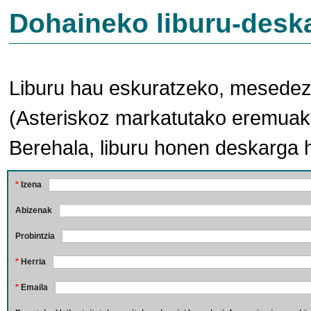
Dohaineko liburu-desk
Liburu hau eskuratzeko, mesedez,
(Asteriskoz markatutako eremuak 
Berehala, liburu honen deskarga 
*
Izena
Abizenak
Probintzia
*
Herria
*
Emaila