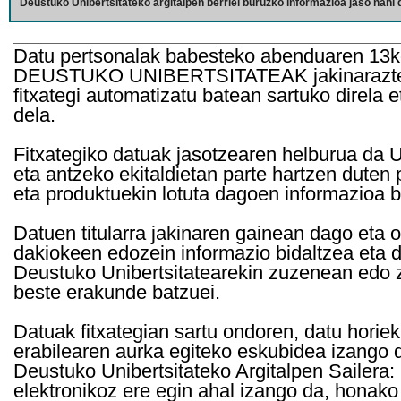
Deustuko Unibertsitateko argitalpen berriei buruzko informazioa jaso nahi d
Datu pertsonalak babesteko abenduaren 13k
DEUSTUKO UNIBERTSITATEAK jakinarazten d
fitxategi automatizatu batean sartuko direla 
dela.
Fitxategiko datuak jasotzearen helburua da Un
eta antzeko ekitaldietan parte hartzen duten
eta produktuekin lotuta dagoen informazioa b
Datuen titularra jakinaren gainean dago eta 
dakiokeen edozein informazio bidaltzea eta d
Deustuko Unibertsitatearekin zuzenean edo z
beste erakunde batzuei.
Datuak fitxategian sartu ondoren, datu horie
erabilearen aurka egiteko eskubidea izango d
Deustuko Unibertsitateko Argitalpen Sailera: 
elektronikoz ere egin ahal izango da, honako