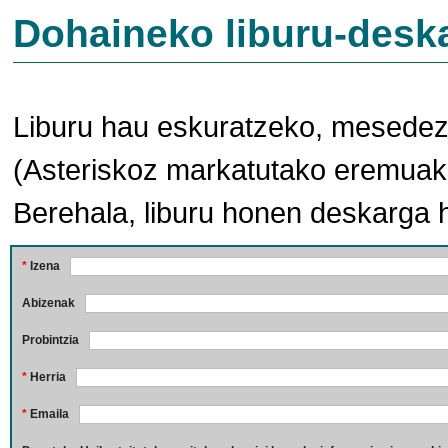
Dohaineko liburu-desk
Liburu hau eskuratzeko, mesedez,
(Asteriskoz markatutako eremuak 
Berehala, liburu honen deskarga 
*
Izena
Abizenak
Probintzia
*
Herria
*
Emaila