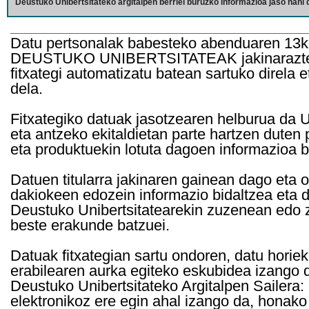
Deustuko Unibertsitateko argitalpen berriei buruzko informazioa jaso nahi d
Datu pertsonalak babesteko abenduaren 13k
DEUSTUKO UNIBERTSITATEAK jakinarazten d
fitxategi automatizatu batean sartuko direla 
dela.
Fitxategiko datuak jasotzearen helburua da Un
eta antzeko ekitaldietan parte hartzen duten
eta produktuekin lotuta dagoen informazioa b
Datuen titularra jakinaren gainean dago eta 
dakiokeen edozein informazio bidaltzea eta d
Deustuko Unibertsitatearekin zuzenean edo z
beste erakunde batzuei.
Datuak fitxategian sartu ondoren, datu horie
erabilearen aurka egiteko eskubidea izango d
Deustuko Unibertsitateko Argitalpen Sailera: 
elektronikoz ere egin ahal izango da, honako