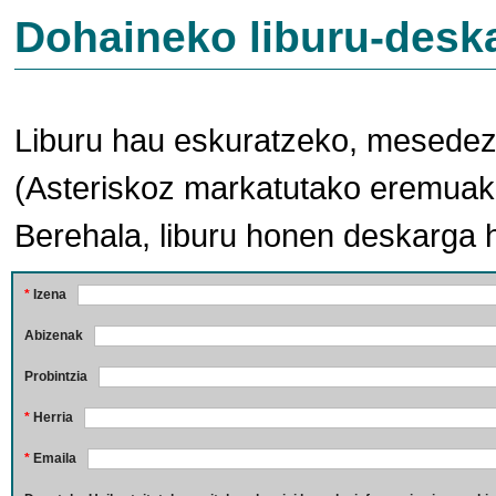
Dohaineko liburu-desk
Liburu hau eskuratzeko, mesedez,
(Asteriskoz markatutako eremuak 
Berehala, liburu honen deskarga 
*
Izena
Abizenak
Probintzia
*
Herria
*
Emaila