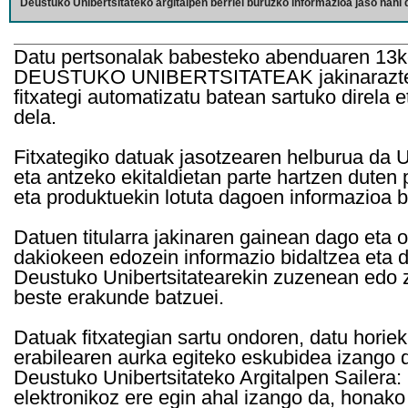
Deustuko Unibertsitateko argitalpen berriei buruzko informazioa jaso nahi d
Datu pertsonalak babesteko abenduaren 13k
DEUSTUKO UNIBERTSITATEAK jakinarazten d
fitxategi automatizatu batean sartuko direla 
dela.
Fitxategiko datuak jasotzearen helburua da Un
eta antzeko ekitaldietan parte hartzen duten
eta produktuekin lotuta dagoen informazioa b
Datuen titularra jakinaren gainean dago eta 
dakiokeen edozein informazio bidaltzea eta d
Deustuko Unibertsitatearekin zuzenean edo z
beste erakunde batzuei.
Datuak fitxategian sartu ondoren, datu horie
erabilearen aurka egiteko eskubidea izango d
Deustuko Unibertsitateko Argitalpen Sailera: 
elektronikoz ere egin ahal izango da, honako