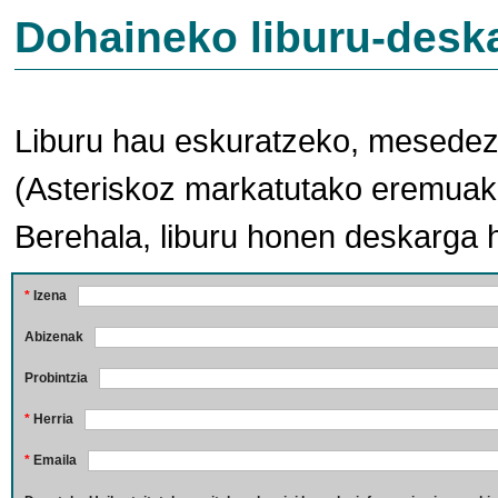
Dohaineko liburu-desk
Liburu hau eskuratzeko, mesedez,
(Asteriskoz markatutako eremuak 
Berehala, liburu honen deskarga 
*
Izena
Abizenak
Probintzia
*
Herria
*
Emaila