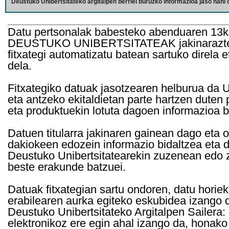
Deustuko Unibertsitateko argitalpen berriei buruzko informazioa jaso nahi d
Datu pertsonalak babesteko abenduaren 13k
DEUSTUKO UNIBERTSITATEAK jakinarazten d
fitxategi automatizatu batean sartuko direla 
dela.
Fitxategiko datuak jasotzearen helburua da Un
eta antzeko ekitaldietan parte hartzen duten
eta produktuekin lotuta dagoen informazioa b
Datuen titularra jakinaren gainean dago eta 
dakiokeen edozein informazio bidaltzea eta d
Deustuko Unibertsitatearekin zuzenean edo z
beste erakunde batzuei.
Datuak fitxategian sartu ondoren, datu horie
erabilearen aurka egiteko eskubidea izango d
Deustuko Unibertsitateko Argitalpen Sailera: 
elektronikoz ere egin ahal izango da, honako