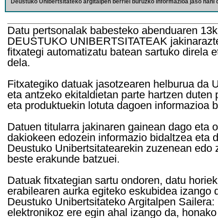
Deustuko Unibertsitateko argitalpen berriei buruzko informazioa jaso nahi d
Datu pertsonalak babesteko abenduaren 13k
DEUSTUKO UNIBERTSITATEAK jakinarazten d
fitxategi automatizatu batean sartuko direla 
dela.
Fitxategiko datuak jasotzearen helburua da Un
eta antzeko ekitaldietan parte hartzen duten
eta produktuekin lotuta dagoen informazioa b
Datuen titularra jakinaren gainean dago eta 
dakiokeen edozein informazio bidaltzea eta d
Deustuko Unibertsitatearekin zuzenean edo z
beste erakunde batzuei.
Datuak fitxategian sartu ondoren, datu horie
erabilearen aurka egiteko eskubidea izango d
Deustuko Unibertsitateko Argitalpen Sailera: 
elektronikoz ere egin ahal izango da, honako