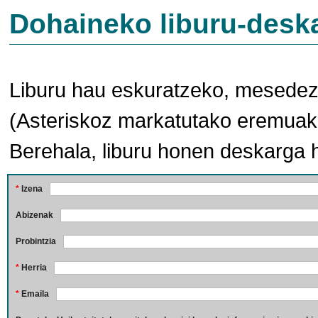
Dohaineko liburu-desk
Liburu hau eskuratzeko, mesedez,
(Asteriskoz markatutako eremuak 
Berehala, liburu honen deskarga 
*
Izena
Abizenak
Probintzia
*
Herria
*
Emaila