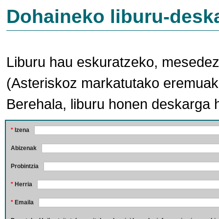
Dohaineko liburu-desk
Liburu hau eskuratzeko, mesedez,
(Asteriskoz markatutako eremuak 
Berehala, liburu honen deskarga 
*
Izena
Abizenak
Probintzia
*
Herria
*
Emaila