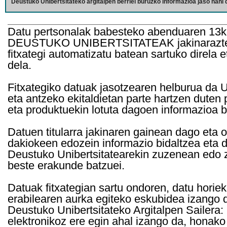
Deustuko Unibertsitateko argitalpen berriei buruzko informazioa jaso nahi d
Datu pertsonalak babesteko abenduaren 13k
DEUSTUKO UNIBERTSITATEAK jakinarazten d
fitxategi automatizatu batean sartuko direla 
dela.
Fitxategiko datuak jasotzearen helburua da Un
eta antzeko ekitaldietan parte hartzen duten
eta produktuekin lotuta dagoen informazioa b
Datuen titularra jakinaren gainean dago eta 
dakiokeen edozein informazio bidaltzea eta d
Deustuko Unibertsitatearekin zuzenean edo z
beste erakunde batzuei.
Datuak fitxategian sartu ondoren, datu horie
erabilearen aurka egiteko eskubidea izango d
Deustuko Unibertsitateko Argitalpen Sailera: 
elektronikoz ere egin ahal izango da, honako