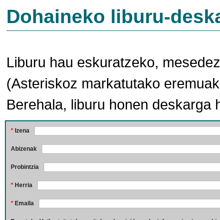
Dohaineko liburu-desk
Liburu hau eskuratzeko, mesedez,
(Asteriskoz markatutako eremuak 
Berehala, liburu honen deskarga 
*
Izena
Abizenak
Probintzia
*
Herria
*
Emaila