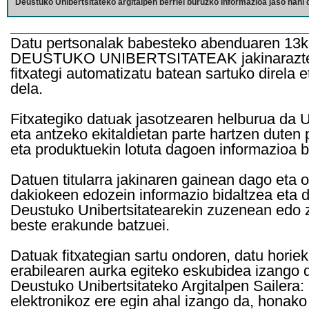
Deustuko Unibertsitateko argitalpen berriei buruzko informazioa jaso nahi d
Datu pertsonalak babesteko abenduaren 13k
DEUSTUKO UNIBERTSITATEAK jakinarazten d
fitxategi automatizatu batean sartuko direla 
dela.
Fitxategiko datuak jasotzearen helburua da Un
eta antzeko ekitaldietan parte hartzen duten
eta produktuekin lotuta dagoen informazioa b
Datuen titularra jakinaren gainean dago eta 
dakiokeen edozein informazio bidaltzea eta d
Deustuko Unibertsitatearekin zuzenean edo z
beste erakunde batzuei.
Datuak fitxategian sartu ondoren, datu horie
erabilearen aurka egiteko eskubidea izango d
Deustuko Unibertsitateko Argitalpen Sailera: 
elektronikoz ere egin ahal izango da, honako