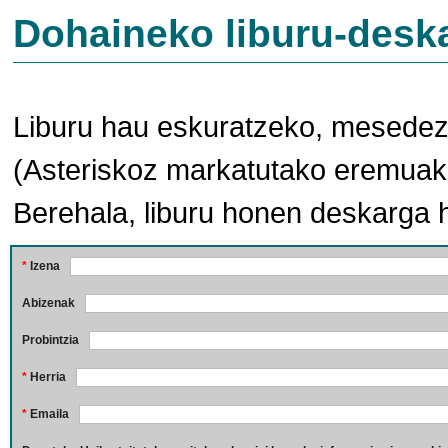
Dohaineko liburu-desk
Liburu hau eskuratzeko, mesedez,
(Asteriskoz markatutako eremuak 
Berehala, liburu honen deskarga 
*
Izena
Abizenak
Probintzia
*
Herria
*
Emaila