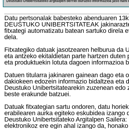
Deustuko Unibertsitateko argitalpen berriei buruzko informazioa jaso nahi d
Datu pertsonalak babesteko abenduaren 13k
DEUSTUKO UNIBERTSITATEAK jakinarazten d
fitxategi automatizatu batean sartuko direla 
dela.
Fitxategiko datuak jasotzearen helburua da Un
eta antzeko ekitaldietan parte hartzen duten
eta produktuekin lotuta dagoen informazioa b
Datuen titularra jakinaren gainean dago eta 
dakiokeen edozein informazio bidaltzea eta d
Deustuko Unibertsitatearekin zuzenean edo z
beste erakunde batzuei.
Datuak fitxategian sartu ondoren, datu horie
erabilearen aurka egiteko eskubidea izango d
Deustuko Unibertsitateko Argitalpen Sailera: 
elektronikoz ere egin ahal izango da, honako