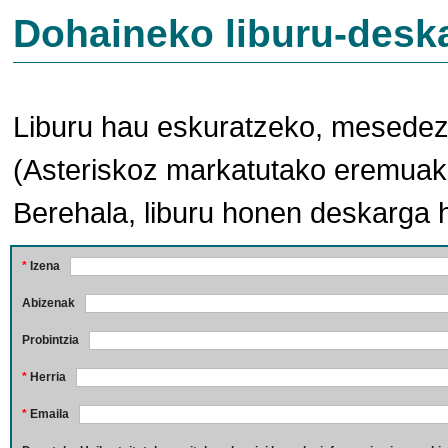
Dohaineko liburu-desk
Liburu hau eskuratzeko, mesedez,
(Asteriskoz markatutako eremuak 
Berehala, liburu honen deskarga 
*
Izena
Abizenak
Probintzia
*
Herria
*
Emaila