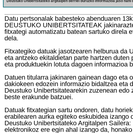
Deustuko Unibertsitateko argitalpen berriei buruzko informazioa jaso nahi d
Datu pertsonalak babesteko abenduaren 13k
DEUSTUKO UNIBERTSITATEAK jakinarazten d
fitxategi automatizatu batean sartuko direla 
dela.
Fitxategiko datuak jasotzearen helburua da Un
eta antzeko ekitaldietan parte hartzen duten
eta produktuekin lotuta dagoen informazioa b
Datuen titularra jakinaren gainean dago eta 
dakiokeen edozein informazio bidaltzea eta d
Deustuko Unibertsitatearekin zuzenean edo z
beste erakunde batzuei.
Datuak fitxategian sartu ondoren, datu horie
erabilearen aurka egiteko eskubidea izango d
Deustuko Unibertsitateko Argitalpen Sailera: 
elektronikoz ere egin ahal izango da, honako