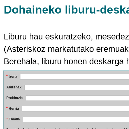
Dohaineko liburu-desk
Liburu hau eskuratzeko, mesedez,
(Asteriskoz markatutako eremuak 
Berehala, liburu honen deskarga 
*
Izena
Abizenak
Probintzia
*
Herria
*
Emaila