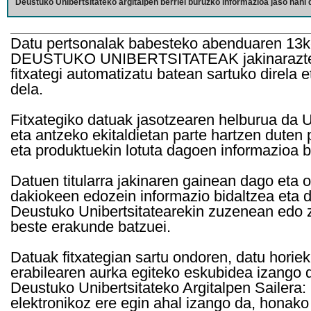
Deustuko Unibertsitateko argitalpen berriei buruzko informazioa jaso nahi d
Datu pertsonalak babesteko abenduaren 13k
DEUSTUKO UNIBERTSITATEAK jakinarazten d
fitxategi automatizatu batean sartuko direla 
dela.
Fitxategiko datuak jasotzearen helburua da Un
eta antzeko ekitaldietan parte hartzen duten
eta produktuekin lotuta dagoen informazioa b
Datuen titularra jakinaren gainean dago eta 
dakiokeen edozein informazio bidaltzea eta d
Deustuko Unibertsitatearekin zuzenean edo z
beste erakunde batzuei.
Datuak fitxategian sartu ondoren, datu horie
erabilearen aurka egiteko eskubidea izango d
Deustuko Unibertsitateko Argitalpen Sailera: 
elektronikoz ere egin ahal izango da, honako