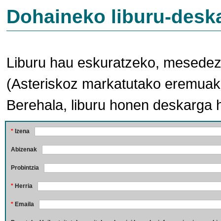
Dohaineko liburu-desk
Liburu hau eskuratzeko, mesedez,
(Asteriskoz markatutako eremuak 
Berehala, liburu honen deskarga 
*
Izena
Abizenak
Probintzia
*
Herria
*
Emaila