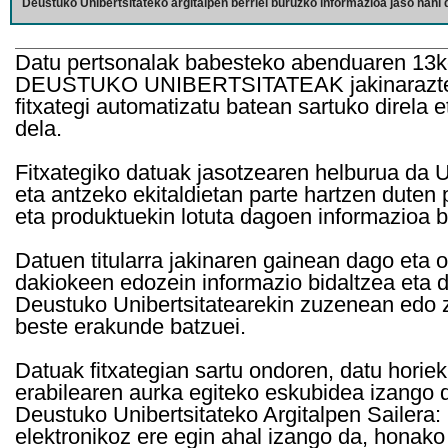
Deustuko Unibertsitateko argitalpen berriei buruzko informazioa jaso nahi d
Datu pertsonalak babesteko abenduaren 13k
DEUSTUKO UNIBERTSITATEAK jakinarazten d
fitxategi automatizatu batean sartuko direla 
dela.
Fitxategiko datuak jasotzearen helburua da Un
eta antzeko ekitaldietan parte hartzen duten
eta produktuekin lotuta dagoen informazioa b
Datuen titularra jakinaren gainean dago eta 
dakiokeen edozein informazio bidaltzea eta d
Deustuko Unibertsitatearekin zuzenean edo z
beste erakunde batzuei.
Datuak fitxategian sartu ondoren, datu horie
erabilearen aurka egiteko eskubidea izango d
Deustuko Unibertsitateko Argitalpen Sailera: 
elektronikoz ere egin ahal izango da, honako