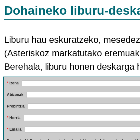
Dohaineko liburu-desk
Liburu hau eskuratzeko, mesedez,
(Asteriskoz markatutako eremuak 
Berehala, liburu honen deskarga 
*
Izena
Abizenak
Probintzia
*
Herria
*
Emaila