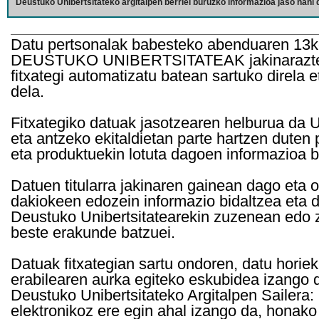
Deustuko Unibertsitateko argitalpen berriei buruzko informazioa jaso nahi d
Datu pertsonalak babesteko abenduaren 13k
DEUSTUKO UNIBERTSITATEAK jakinarazten d
fitxategi automatizatu batean sartuko direla 
dela.
Fitxategiko datuak jasotzearen helburua da Un
eta antzeko ekitaldietan parte hartzen duten
eta produktuekin lotuta dagoen informazioa b
Datuen titularra jakinaren gainean dago eta 
dakiokeen edozein informazio bidaltzea eta d
Deustuko Unibertsitatearekin zuzenean edo z
beste erakunde batzuei.
Datuak fitxategian sartu ondoren, datu horie
erabilearen aurka egiteko eskubidea izango d
Deustuko Unibertsitateko Argitalpen Sailera: 
elektronikoz ere egin ahal izango da, honako