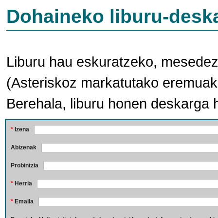
Dohaineko liburu-desk
Liburu hau eskuratzeko, mesedez,
(Asteriskoz markatutako eremuak 
Berehala, liburu honen deskarga 
*
Izena
Abizenak
Probintzia
*
Herria
*
Emaila