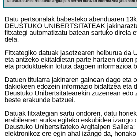
Deustuko Unibertsitateko argitalpen berriei buruzko informazioa jaso nahi d
Datu pertsonalak babesteko abenduaren 13k
DEUSTUKO UNIBERTSITATEAK jakinarazten d
fitxategi automatizatu batean sartuko direla 
dela.
Fitxategiko datuak jasotzearen helburua da Un
eta antzeko ekitaldietan parte hartzen duten
eta produktuekin lotuta dagoen informazioa b
Datuen titularra jakinaren gainean dago eta 
dakiokeen edozein informazio bidaltzea eta d
Deustuko Unibertsitatearekin zuzenean edo z
beste erakunde batzuei.
Datuak fitxategian sartu ondoren, datu horie
erabilearen aurka egiteko eskubidea izango d
Deustuko Unibertsitateko Argitalpen Sailera: 
elektronikoz ere egin ahal izango da, honako