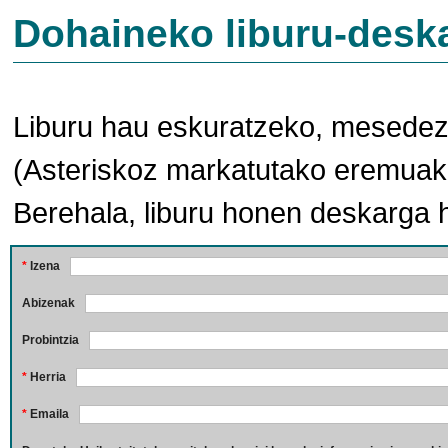
Dohaineko liburu-desk
Liburu hau eskuratzeko, mesedez,
(Asteriskoz markatutako eremuak 
Berehala, liburu honen deskarga 
*
Izena
Abizenak
Probintzia
*
Herria
*
Emaila