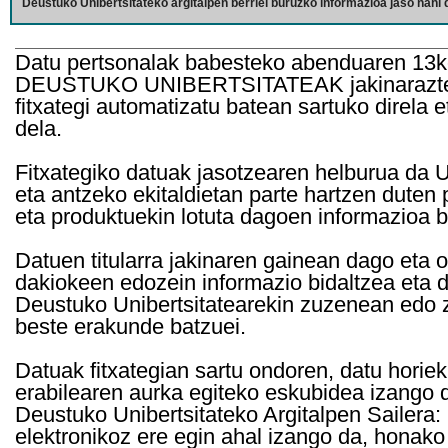
Deustuko Unibertsitateko argitalpen berriei buruzko informazioa jaso nahi d
Datu pertsonalak babesteko abenduaren 13k
DEUSTUKO UNIBERTSITATEAK jakinarazten d
fitxategi automatizatu batean sartuko direla 
dela.
Fitxategiko datuak jasotzearen helburua da Un
eta antzeko ekitaldietan parte hartzen duten
eta produktuekin lotuta dagoen informazioa b
Datuen titularra jakinaren gainean dago eta 
dakiokeen edozein informazio bidaltzea eta d
Deustuko Unibertsitatearekin zuzenean edo z
beste erakunde batzuei.
Datuak fitxategian sartu ondoren, datu horie
erabilearen aurka egiteko eskubidea izango d
Deustuko Unibertsitateko Argitalpen Sailera: 
elektronikoz ere egin ahal izango da, honako