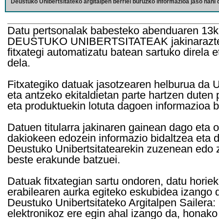
Deustuko Unibertsitateko argitalpen berriei buruzko informazioa jaso nahi d
Datu pertsonalak babesteko abenduaren 13k
DEUSTUKO UNIBERTSITATEAK jakinarazten d
fitxategi automatizatu batean sartuko direla 
dela.
Fitxategiko datuak jasotzearen helburua da Un
eta antzeko ekitaldietan parte hartzen duten
eta produktuekin lotuta dagoen informazioa b
Datuen titularra jakinaren gainean dago eta 
dakiokeen edozein informazio bidaltzea eta d
Deustuko Unibertsitatearekin zuzenean edo z
beste erakunde batzuei.
Datuak fitxategian sartu ondoren, datu horie
erabilearen aurka egiteko eskubidea izango d
Deustuko Unibertsitateko Argitalpen Sailera: 
elektronikoz ere egin ahal izango da, honako