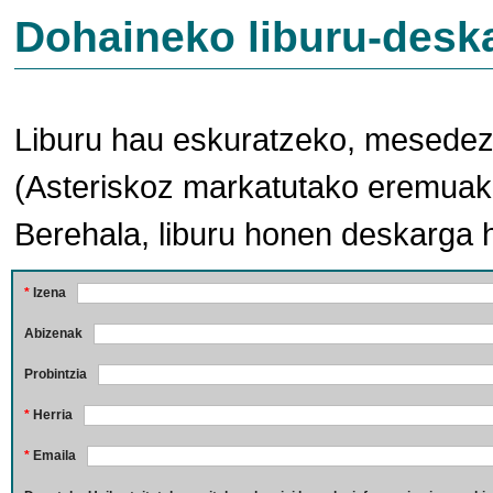
Dohaineko liburu-desk
Liburu hau eskuratzeko, mesedez,
(Asteriskoz markatutako eremuak 
Berehala, liburu honen deskarga 
*
Izena
Abizenak
Probintzia
*
Herria
*
Emaila