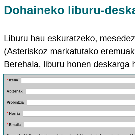
Dohaineko liburu-desk
Liburu hau eskuratzeko, mesedez,
(Asteriskoz markatutako eremuak 
Berehala, liburu honen deskarga 
*
Izena
Abizenak
Probintzia
*
Herria
*
Emaila