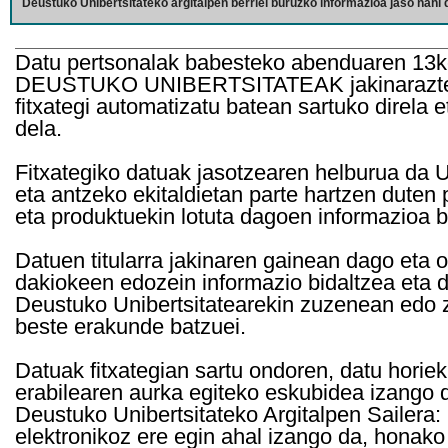
Deustuko Unibertsitateko argitalpen berriei buruzko informazioa jaso nahi d
Datu pertsonalak babesteko abenduaren 13k
DEUSTUKO UNIBERTSITATEAK jakinarazten d
fitxategi automatizatu batean sartuko direla 
dela.
Fitxategiko datuak jasotzearen helburua da Un
eta antzeko ekitaldietan parte hartzen duten
eta produktuekin lotuta dagoen informazioa b
Datuen titularra jakinaren gainean dago eta 
dakiokeen edozein informazio bidaltzea eta d
Deustuko Unibertsitatearekin zuzenean edo z
beste erakunde batzuei.
Datuak fitxategian sartu ondoren, datu horie
erabilearen aurka egiteko eskubidea izango d
Deustuko Unibertsitateko Argitalpen Sailera: 
elektronikoz ere egin ahal izango da, honako