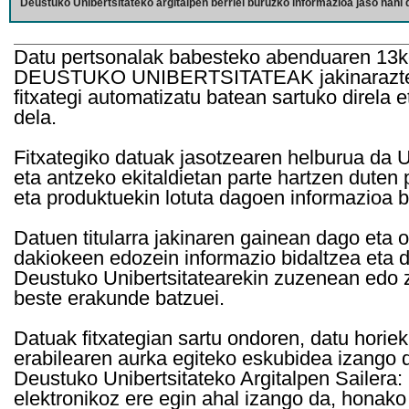
Deustuko Unibertsitateko argitalpen berriei buruzko informazioa jaso nahi d
Datu pertsonalak babesteko abenduaren 13k
DEUSTUKO UNIBERTSITATEAK jakinarazten d
fitxategi automatizatu batean sartuko direla 
dela.
Fitxategiko datuak jasotzearen helburua da Un
eta antzeko ekitaldietan parte hartzen duten
eta produktuekin lotuta dagoen informazioa b
Datuen titularra jakinaren gainean dago eta 
dakiokeen edozein informazio bidaltzea eta d
Deustuko Unibertsitatearekin zuzenean edo z
beste erakunde batzuei.
Datuak fitxategian sartu ondoren, datu horie
erabilearen aurka egiteko eskubidea izango d
Deustuko Unibertsitateko Argitalpen Sailera: 
elektronikoz ere egin ahal izango da, honako