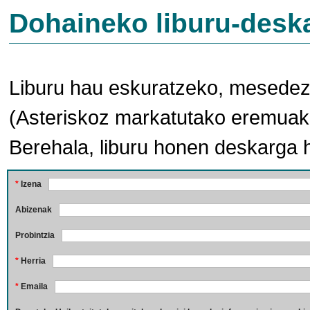
Dohaineko liburu-desk
Liburu hau eskuratzeko, mesedez,
(Asteriskoz markatutako eremuak 
Berehala, liburu honen deskarga 
*
Izena
Abizenak
Probintzia
*
Herria
*
Emaila