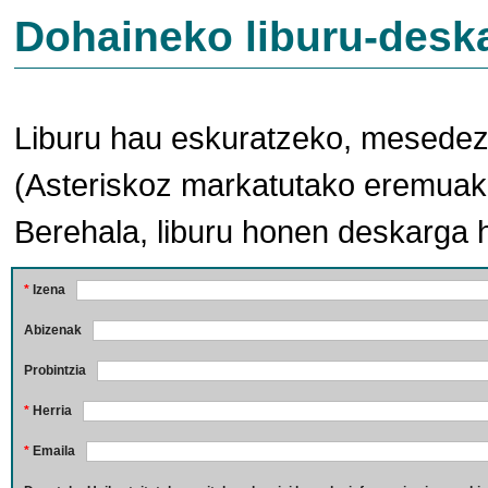
Dohaineko liburu-desk
Liburu hau eskuratzeko, mesedez,
(Asteriskoz markatutako eremuak 
Berehala, liburu honen deskarga 
*
Izena
Abizenak
Probintzia
*
Herria
*
Emaila