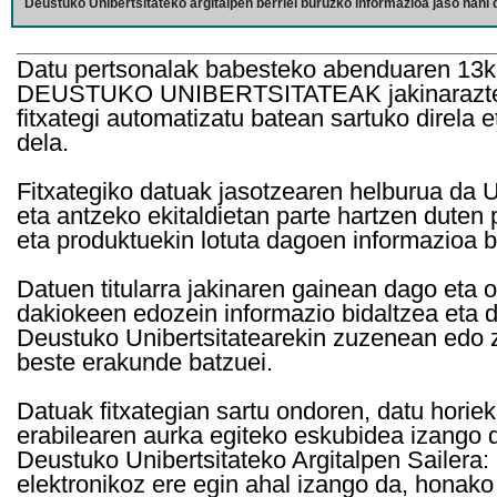
Deustuko Unibertsitateko argitalpen berriei buruzko informazioa jaso nahi d
Datu pertsonalak babesteko abenduaren 13k
DEUSTUKO UNIBERTSITATEAK jakinarazten d
fitxategi automatizatu batean sartuko direla 
dela.
Fitxategiko datuak jasotzearen helburua da Un
eta antzeko ekitaldietan parte hartzen duten
eta produktuekin lotuta dagoen informazioa b
Datuen titularra jakinaren gainean dago eta 
dakiokeen edozein informazio bidaltzea eta d
Deustuko Unibertsitatearekin zuzenean edo z
beste erakunde batzuei.
Datuak fitxategian sartu ondoren, datu horie
erabilearen aurka egiteko eskubidea izango d
Deustuko Unibertsitateko Argitalpen Sailera: 
elektronikoz ere egin ahal izango da, honako