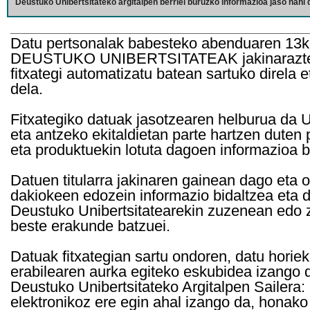
Deustuko Unibertsitateko argitalpen berriei buruzko informazioa jaso nahi d
Datu pertsonalak babesteko abenduaren 13k
DEUSTUKO UNIBERTSITATEAK jakinarazten d
fitxategi automatizatu batean sartuko direla 
dela.
Fitxategiko datuak jasotzearen helburua da Un
eta antzeko ekitaldietan parte hartzen duten
eta produktuekin lotuta dagoen informazioa b
Datuen titularra jakinaren gainean dago eta 
dakiokeen edozein informazio bidaltzea eta d
Deustuko Unibertsitatearekin zuzenean edo z
beste erakunde batzuei.
Datuak fitxategian sartu ondoren, datu horie
erabilearen aurka egiteko eskubidea izango d
Deustuko Unibertsitateko Argitalpen Sailera: 
elektronikoz ere egin ahal izango da, honako