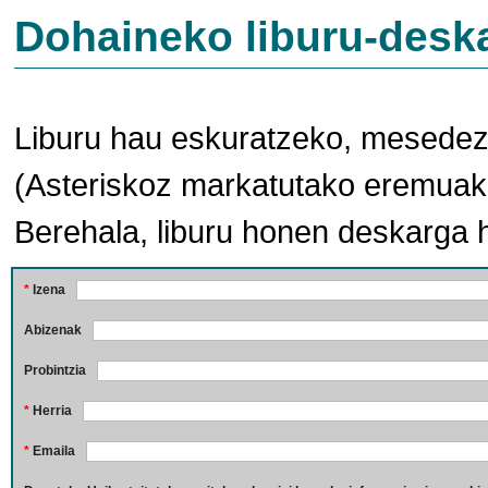
Dohaineko liburu-desk
Liburu hau eskuratzeko, mesedez,
(Asteriskoz markatutako eremuak 
Berehala, liburu honen deskarga 
*
Izena
Abizenak
Probintzia
*
Herria
*
Emaila