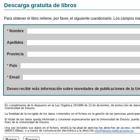
Descarga gratuita de libros
Para obtener el libro rellene, por favor, el siguiente cuestionario. Los campos 
*
Nombre
Apellidos
Provincia
*
Pais
*
Email
Deseo recibir más información sobre novedades de publicaciones de la Un
En cumplimiento de lo dispuesto en la Ley Orgánica 15/1999 de 13 de diciembre, de protección de dato
Universidad de Deusto.
La finalidad de la recogida de los datos contenidos en el fichero es la gestión de las personas partici
El titular de los datos queda informado y consiente expresamente que la Universidad de Deusto, pueda re
fines de la Universidad de Deusto.
Una vez incluidos sus datos en el fichero, tendrá la facultad de ejercitar los derechos de acceso, rect
(48007) Bilbao, o a través de comunicación electrónica a la dirección
info@deusto-publicaciones.es
Borrar
Enviar