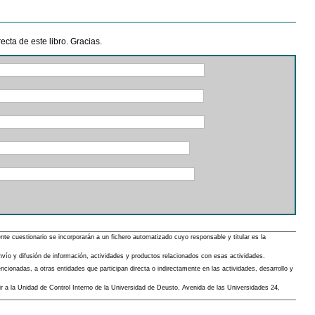
cta de este libro. Gracias.
 cuestionario se incorporarán a un fichero automatizado cuyo responsable y titular es la
envío y difusión de información, actividades y productos relacionados con esas actividades.
cionadas, a otras entidades que participan directa o indirectamente en las actividades, desarrollo y
gir a la Unidad de Control Interno de la Universidad de Deusto, Avenida de las Universidades 24,