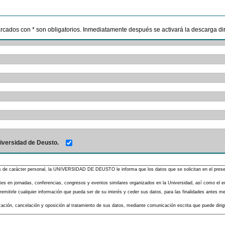
marcados con * son obligatorios. Inmediatamente después se activará la descarga dire
iversidad de Deusto.
s de carácter personal, la UNIVERSIDAD DE DEUSTO le informa que los datos que se solicitan en el presente
pantes en jornadas, conferencias, congresos y eventos similares organizados en la Universidad, así como el 
mitirle cualquier información que pueda ser de su interés y ceder sus datos, para las finalidades antes men
ificación, cancelación y oposición al tratamiento de sus datos, mediante comunicación escrita que puede diri