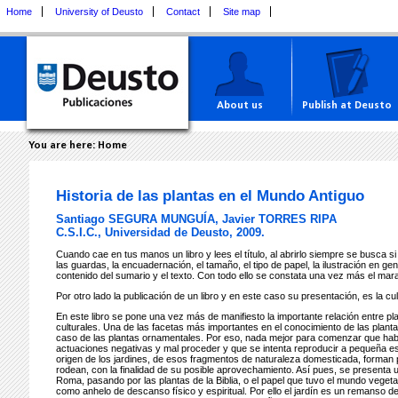
Home
University of Deusto
Contact
Site map
About us
Publish at Deusto
You are here:
Home
Historia de las plantas en el Mundo Antiguo
Santiago SEGURA MUNGUÍA, Javier TORRES RIPA
C.S.I.C., Universidad de Deusto, 2009.
Cuando cae en tus manos un libro y lees el título, al abrirlo siempre se busca 
las guardas, la encuadernación, el tamaño, el tipo de papel, la ilustración en gene
contenido del sumario y el texto. Con todo ello se constata una vez más el marav
Por otro lado la publicación de un libro y en este caso su presentación, es la
En este libro se pone una vez más de manifiesto la importante relación entre pla
culturales. Una de las facetas más importantes en el conocimiento de las plant
caso de las plantas ornamentales. Por eso, nada mejor para comenzar que habla
actuaciones negativas y mal proceder y que se intenta reproducir a pequeña esc
origen de los jardines, de esos fragmentos de naturaleza domesticada, forman 
rodean, con la finalidad de su posible aprovechamiento. Así pues, se presenta u
Roma, pasando por las plantas de la Biblia, o el papel que tuvo el mundo vegetal 
como anhelo de descanso físico y espiritual. Por ello el jardín es un remanso d