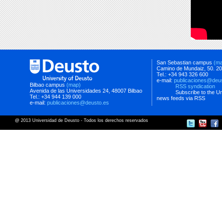
San Sebastian campus
(m
Camino de Mundaiz, 50. 2
Tel.: +34 943 326 600
e-mail:
publicaciones@deu
Bilbao campus
(map)
RSS syndication
Avenida de las Universidades 24, 48007 Bilbao
Subscribe to the Un
Tel.: +34 944 139 000
news feeds via RSS
e-mail:
publicaciones@deusto.es
@ 2013 Universidad de Deusto - Todos los derechos reservados