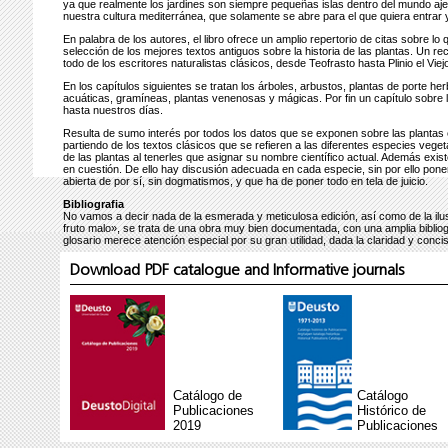
ya que realmente los jardines son siempre pequeñas islas dentro del mundo ajen
nuestra cultura mediterránea, que solamente se abre para el que quiera entrar y 
En palabra de los autores, el libro ofrece un amplio repertorio de citas sobre lo
selección de los mejores textos antiguos sobre la historia de las plantas. Un r
todo de los escritores naturalistas clásicos, desde Teofrasto hasta Plinio el Vie
En los capítulos siguientes se tratan los árboles, arbustos, plantas de porte he
acuáticas, gramíneas, plantas venenosas y mágicas. Por fin un capítulo sobre la
hasta nuestros días.
Resulta de sumo interés por todos los datos que se exponen sobre las plantas e
partiendo de los textos clásicos que se refieren a las diferentes especies veget
de las plantas al tenerles que asignar su nombre científico actual. Además exis
en cuestión. De ello hay discusión adecuada en cada especie, sin por ello poner 
abierta de por sí, sin dogmatismos, y que ha de poner todo en tela de juicio.
Bibliografia
No vamos a decir nada de la esmerada y meticulosa edición, así como de la ilu
fruto malo», se trata de una obra muy bien documentada, con una amplia bibliogra
glosario merece atención especial por su gran utilidad, dada la claridad y conci
Por todo ello felicitamos a los autores de esta bonita obra. En este mundo en 
Download PDF catalogue and Informative journals
el verdadero sentido que debiera dar lugar a actuaciones responsables basada
Madrid, 9 de diciembre de 2009
RAMÓN MORALES
Científico titular del CSIC
Real Jardín Botánico de Madrid
Catálogo de
Catálogo
Publicaciones
Histórico de
2019
Publicaciones